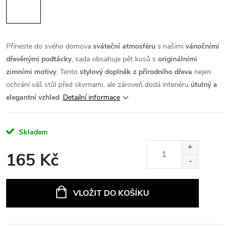
Přineste do svého domova
sváteční atmosféru
s našimi
vánočními
dřevěnými podtácky
, sada obsahuje pět kusů s
originálními
zimními motivy
. Tento
stylový doplněk z přírodního dřeva
nejen
ochrání váš stůl před skvrnami, ale zároveň dodá interiéru
útulný a
elegantní vzhled
.
Detailní informace
Skladem
165 Kč
Měrná
cena:
VLOŽIT DO KOŠÍKU