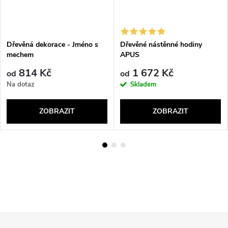
Dřevěná dekorace - Jméno s
Dřevěné nástěnné hodiny
mechem
APUS
814 Kč
1 672 Kč
od
od
Na dotaz
Skladem
ZOBRAZIT
ZOBRAZIT
Z