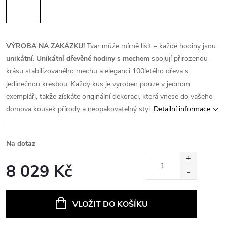
VÝROBA NA ZAKÁZKU!
Tvar může mírně lišit – každé hodiny jsou
unikátní
.
Unikátní dřevěné hodiny s mechem
spojují přirozenou
krásu stabilizovaného mechu a eleganci 100letého dřeva s
jedinečnou kresbou. Každý kus je vyroben pouze v jednom
exempláři, takže získáte originální dekoraci, která vnese do vašeho
domova kousek přírody a neopakovatelný styl.
Detailní informace
Na dotaz
8 029 Kč
Měrná
cena:
VLOŽIT DO KOŠÍKU