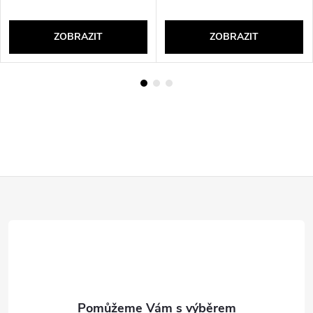
ZOBRAZIT
ZOBRAZIT
Z
á
p
a