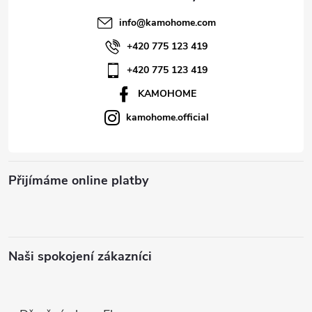
t
info
@
kamohome.com
í
+420 775 123 419
+420 775 123 419
KAMOHOME
kamohome.official
Přijímáme online platby
Naši spokojení zákazníci