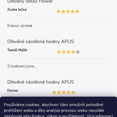
Dřevěný obraz Flower
Zuzka Ječná
Krásný výrobek
Dřevěné nástěnné hodiny APUS
Tomáš Mašín
Z hodinami jsme...
Dřevěné nástěnné hodiny APUS
Denisa
Používáme cookies, abychom Vám umožnili pohodlné
Krásné bytelné...
prohlížení webu a díky analýze provozu webu neustále
zlepšovali jeho funkce, výkon a použitelnost.
Více informací