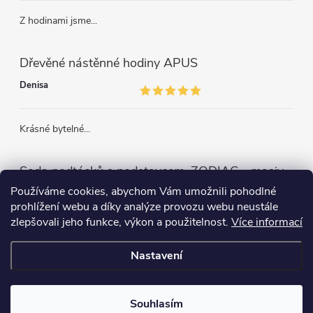
Z hodinami jsme...
Dřevěné nástěnné hodiny APUS
Denisa
Krásné bytelné...
Sada podtácků s podstavcem, ZODIAC - masivní dřevo
Používáme cookies, abychom Vám umožnili pohodlné
prohlížení webu a díky analýze provozu webu neustále
zlepšovali jeho funkce, výkon a použitelnost.
Více informací
Může se hodit
Nastavení
Copyright 2026
Kamohome
. Všechna práva vyhrazena.
Souhlasím