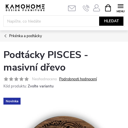
Přejít
NÁKUPNÍ
KOŠÍK
na
obsah
HLEDAT
Prkénka a podtácky
Podtácky PISCES -
masivní dřevo
Neohodnoceno
Podrobnosti hodnocení
Kód produktu:
Zvolte variantu
Novinka