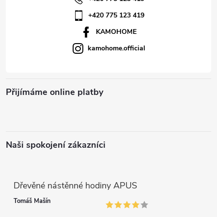
í
+420 775 123 419
KAMOHOME
kamohome.official
Přijímáme online platby
Naši spokojení zákazníci
Dřevěné nástěnné hodiny APUS
Tomáš Mašín