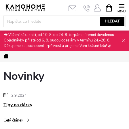
Přejít
NÁKUPNÍ
KOŠÍK
na
obsah
HLEDAT
📢 Vážení zákazníci, od 10. 8. do 24. 8. čerpáme firemní dovolenou.
Objednávky přijaté od 6. 8. budou odeslány v termínu 24.–28. 8.
Děkujeme za pochopení, trpělivost a přejeme Vám krásné léto! 🌿
Domů
Novinky
V
2.9.2024
Tipy na dárky
ý
p
Celý článek