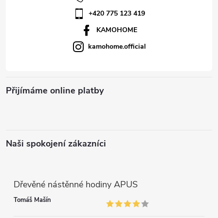
í
v
+420 775 123 419
k
KAMOHOME
kamohome.official
y
v
ý
Přijímáme online platby
p
i
Naši spokojení zákazníci
s
u
Dřevěné nástěnné hodiny APUS
Tomáš Mašín