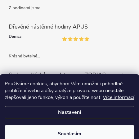
Z hodinami jsme...
Dřevěné nástěnné hodiny APUS
Denisa
Krásné bytelné...
Sada podtácků s podstavcem, ZODIAC - masivní dřevo
Používáme cookies, abychom Vám umožnili pohodlné
prohlížení webu a díky analýze provozu webu neustále
zlepšovali jeho funkce, výkon a použitelnost.
Více informací
Může se hodit
Nastavení
Copyright 2026
Kamohome
. Všechna práva vyhrazena.
Souhlasím
Vytvořil Shoptet