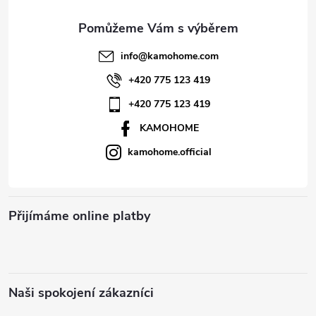
a
t
info
@
kamohome.com
í
+420 775 123 419
+420 775 123 419
KAMOHOME
kamohome.official
Přijímáme online platby
Naši spokojení zákazníci