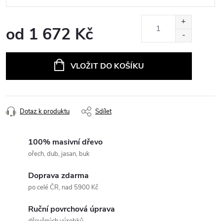
od
1 672 Kč
Měrná
cena:
VLOŽIT DO KOŠÍKU
Dotaz k produktu
Sdílet
100% masivní dřevo
ořech, dub, jasan, buk
Doprava zdarma
po celé ČR, nad 5900 Kč
Ruční povrchová úprava
dřevěných výrobků