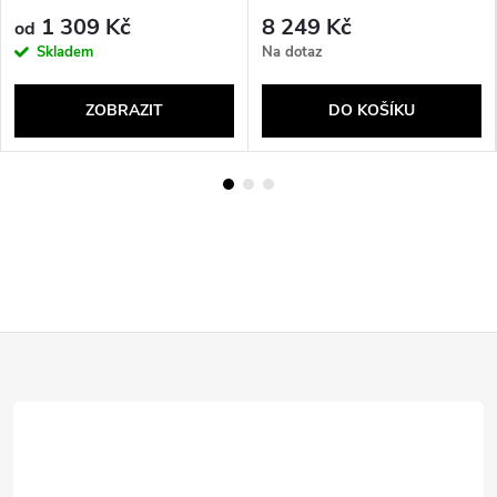
zeď
1 309 Kč
8 249 Kč
od
Skladem
Na dotaz
ZOBRAZIT
DO KOŠÍKU
Z
á
p