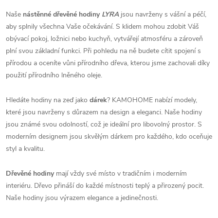
Naše
nástěnné dřevěné hodiny
LYRA
jsou navrženy s vášní a péčí,
aby splnily všechna Vaše očekávání. S klidem mohou zdobit Váš
obývací pokoj, ložnici nebo kuchyň, vytvářejí atmosféru a zároveň
plní svou základní funkci. Při pohledu na ně budete cítit spojení s
přírodou a oceníte vůni přírodního dřeva, kterou jsme zachovali díky
použití přírodního lněného oleje.
Hledáte hodiny na zeď jako
dárek
? KAMOHOME nabízí modely,
které jsou navrženy s důrazem na design a eleganci. Naše hodiny
jsou známé svou odolností, což je ideální pro libovolný prostor. S
moderním designem jsou skvělým dárkem pro každého, kdo oceňuje
styl a kvalitu.
Dřevěné hodiny
mají vždy své místo v tradičním i moderním
interiéru. Dřevo přináší do každé místnosti teplý a přirozený pocit.
Naše hodiny jsou výrazem elegance a jedinečnosti.