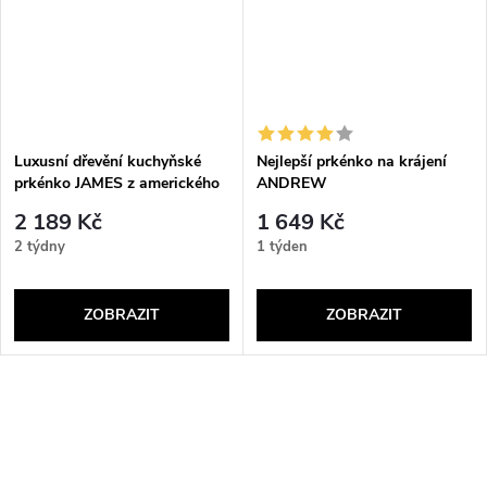
Luxusní dřevění kuchyňské
Nejlepší prkénko na krájení
prkénko JAMES z amerického
ANDREW
ořechu
2 189 Kč
1 649 Kč
2 týdny
1 týden
ZOBRAZIT
ZOBRAZIT