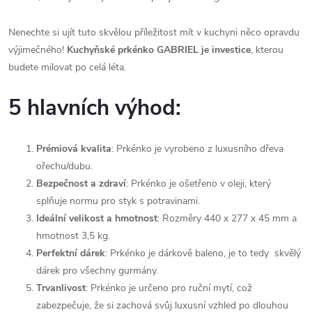
Nenechte si ujít tuto skvělou příležitost mít v kuchyni něco opravdu
výjimečného!
Kuchyňské prkénko GABRIEL je investice
, kterou
budete milovat po celá léta.
5 hlavních výhod:
Prémiová kvalita
: Prkénko je vyrobeno z luxusního dřeva
ořechu/dubu.
Bezpečnost a zdraví
: Prkénko je ošetřeno v oleji, který
splňuje normu pro styk s potravinami.
Ideální velikost a hmotnost
: Rozměry 440 x 277 x 45 mm a
hmotnost 3,5 kg.
Perfektní dárek
: Prkénko je dárkově baleno, je to tedy skvělý
dárek pro všechny gurmány.
Trvanlivost
: Prkénko je určeno pro ruční mytí, což
zabezpečuje, že si zachová svůj luxusní vzhled po dlouhou