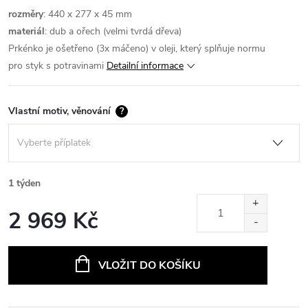
rozměry
: 440 x 277 x 45 mm
materiál
: dub a ořech (velmi tvrdá dřeva)
Prkénko je ošetřeno (3x máčeno) v oleji, který splňuje normu
pro styk s potravinami
Detailní informace
Vlastní motiv, věnování
?
1 týden
2 969 Kč
Měrná
cena:
VLOŽIT DO KOŠÍKU