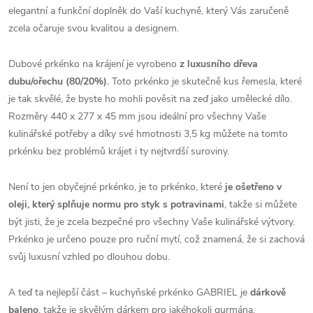
elegantní a funkční doplněk do Vaší kuchyně, který Vás zaručeně
zcela očaruje svou kvalitou a designem.
Dubové prkénko na krájení je vyrobeno
z luxusního dřeva
dubu/ořechu (80/20%).
Toto prkénko je skutečně kus řemesla, které
je tak skvělé, že byste ho mohli pověsit na zeď jako umělecké dílo.
Rozměry 440 x 277 x 45 mm jsou ideální pro všechny Vaše
kulinářské potřeby a díky své hmotnosti 3,5 kg můžete na tomto
prkénku bez problémů krájet i ty nejtvrdší suroviny.
Není to jen obyčejné prkénko, je to prkénko, které
je ošetřeno v
oleji, který splňuje normu pro styk s potravinami
, takže si můžete
být jisti, že je zcela bezpečné pro všechny Vaše kulinářské výtvory.
Prkénko je určeno pouze pro ruční mytí, což znamená, že si zachová
svůj luxusní vzhled po dlouhou dobu.
A teď ta nejlepší část – kuchyňské prkénko GABRIEL je
dárkově
baleno
, takže je skvělým dárkem pro jakéhokoli gurmána.