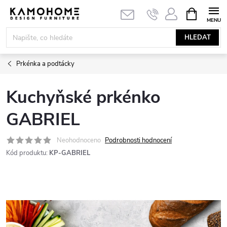
Přejít
NÁKUPNÍ
KOŠÍK
na
obsah
HLEDAT
Prkénka a podtácky
Kuchyňské prkénko
GABRIEL
Neohodnoceno
Podrobnosti hodnocení
Kód produktu:
KP-GABRIEL