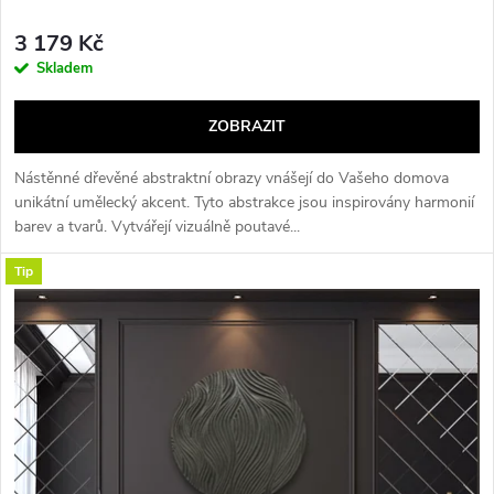
k
t
t
3 179 Kč
ů
Skladem
ů
ZOBRAZIT
Nástěnné dřevěné abstraktní obrazy vnášejí do Vašeho domova
unikátní umělecký akcent. Tyto abstrakce jsou inspirovány harmonií
barev a tvarů. Vytvářejí vizuálně poutavé...
Tip