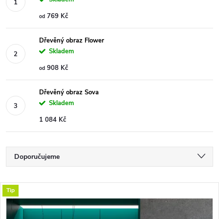
769 Kč
od
Dřevěný obraz Flower
Skladem
908 Kč
od
Dřevěný obraz Sova
Skladem
1 084 Kč
Ř
Doporučujeme
a
Nejlevnější
V
Tip
Nejdražší
z
ý
Nejprodávanější