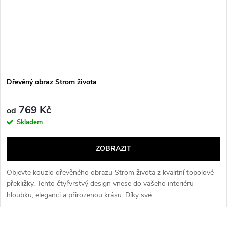
Dřevěný obraz Strom života
769 Kč
od
Skladem
ZOBRAZIT
Objevte kouzlo dřevěného obrazu Strom života z kvalitní topolové
překližky. Tento čtyřvrstvý design vnese do vašeho interiéru
hloubku, eleganci a přirozenou krásu. Díky své...