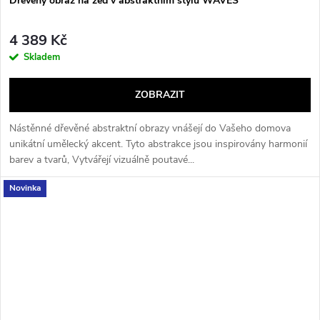
Dřevěný obraz na zeď v abstraktním stylu WAVES
4 389 Kč
Skladem
ZOBRAZIT
Nástěnné dřevěné abstraktní obrazy vnášejí do Vašeho domova
unikátní umělecký akcent. Tyto abstrakce jsou inspirovány harmonií
barev a tvarů, Vytvářejí vizuálně poutavé...
Novinka