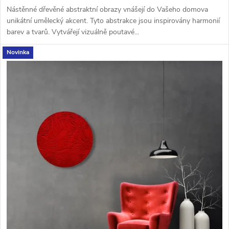
Nástěnné dřevěné abstraktní obrazy vnášejí do Vašeho domova
unikátní umělecký akcent. Tyto abstrakce jsou inspirovány harmonií
barev a tvarů. Vytvářejí vizuálně poutavé...
Novinka