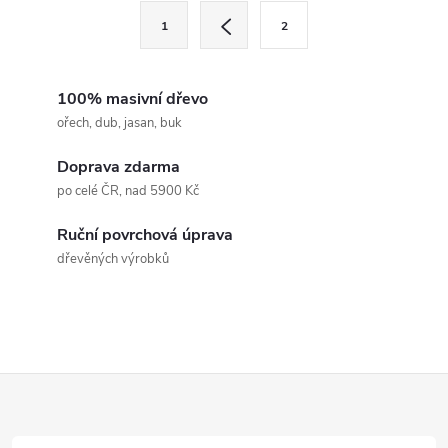
O
S
1
2
t
v
r
l
á
100% masivní dřevo
n
ořech, dub, jasan, buk
á
k
Doprava zdarma
d
o
po celé ČR, nad 5900 Kč
v
a
á
Ruční povrchová úprava
c
dřevěných výrobků
n
í
í
p
r
Z
v
á