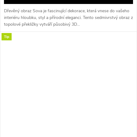
Dřevěný obraz Sova je fascinující dekorace, která vnese do vašeho
interiéru hloubku, styl a přírodní eleganci. Tento sedmivrstvý obraz z
topolové překližky vytváří působivý 3D...
Tip