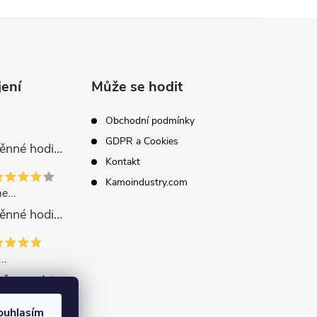
jení
Může se hodit
Obchodní podmínky
GDPR a Cookies
Dřevěné nástěnné hodiny APUS
Kontakt
Kamoindustry.com
e...
Dřevěné nástěnné hodiny APUS
..
Sada podtácků s podstavcem, ZODIAC - masivní dřevo
ouhlasím