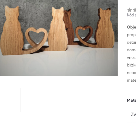
Kód 
Obje
prop
deta
dom
vnes
blíz
nebo
mater
Mate