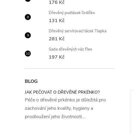
176 Kč
Dřevěný podtácek Srdíčko
131 Kč
Dřevěný servírovací tácek Tlapka
281 Kč
Sada dřevěných váz Flex
197 Kč
BLOG
JAK PEČOVAT O DŘEVĚNÉ PRKÉNKO?
Péče o dřevěné prkénko je důležitá pro
zachování jeho kvality, hygieny a
prodloužení jeho životnosti...