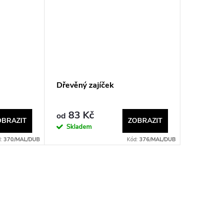
Dřevěný zajíček
83 Kč
od
OBRAZIT
ZOBRAZIT
Skladem
d:
370/MAL/DUB
Kód:
376/MAL/DUB