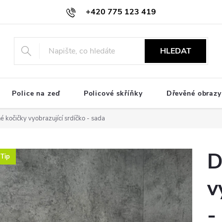
+420 775 123 419
info@kamohome.com
HLEDAT
Police na zeď
Policové skříňky
Dřevěné obrazy
 kočičky vyobrazující srdíčko - sada
D
Tip
v
-