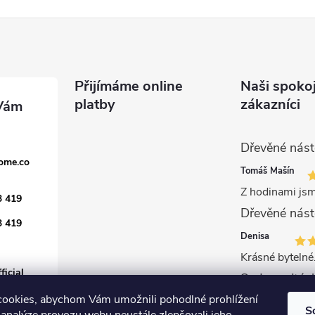
Přijímáme online
Naši spoko
platby
zákazníci
ome.co
Tomáš Mašín
Z hodinami jsm
3 419
3 419
Denisa
Krásné bytelné.
icial
ookies, abychom Vám umožnili pohodlné prohlížení
S