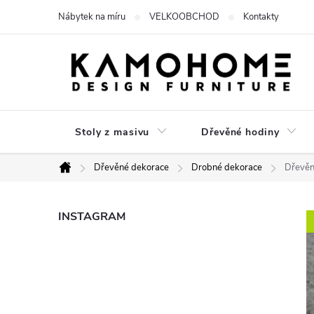
Přejít
Nábytek na míru
VELKOOBCHOD
Kontakty
na
obsah
Stoly z masivu
Dřevěné hodiny
Dřevěné dekorace
Drobné dekorace
Dřevěné
Domů
P
INSTAGRAM
o
s