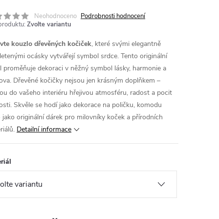
Neohodnoceno
Podrobnosti hodnocení
produktu:
Zvolte variantu
vte kouzlo dřevěných kočiček
, které svými elegantně
letenými ocásky vytvářejí symbol srdce. Tento originální
il proměňuje dekoraci v něžný symbol lásky, harmonie a
ova.
Dřevěné kočičky nejsou jen krásným doplňkem –
ou do vašeho interiéru hřejivou atmosféru, radost a pocit
kosti. Skvěle se hodí jako dekorace na poličku, komodu
 jako originální dárek pro milovníky koček a přírodních
iálů.
Detailní informace
riál