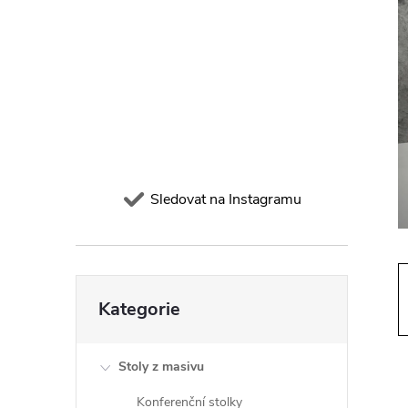
t
r
a
n
n
Sledovat na Instagramu
í
p
Přeskočit
Kategorie
kategorie
a
Stoly z masivu
n
Konferenční stolky