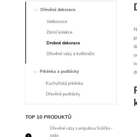
Dřevěné dekorace
Velikonoce
N
Zimní kolekce
p
Drobné dekorace
d
Dřevěné vázy a květináče
s
n
Prkénka a podtácky
d
Kuchyňská prkénka
Dřevěné podtácky
TOP 10 PRODUKTŮ
Dřevěné vázy s ampulkou Srdíčko -
sada