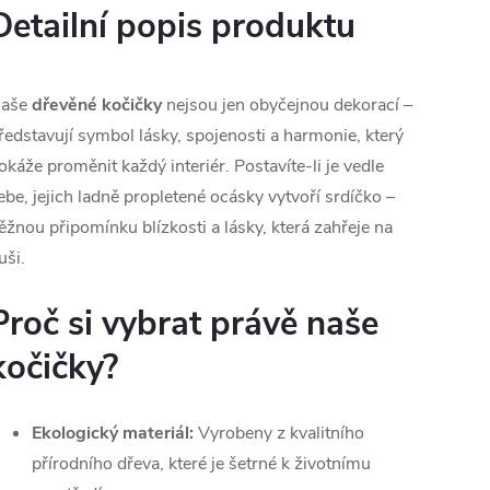
Detailní popis produktu
aše
dřevěné kočičky
nejsou jen obyčejnou dekorací –
ředstavují symbol lásky, spojenosti a harmonie, který
okáže proměnit každý interiér. Postavíte-li je vedle
ebe, jejich ladně propletené ocásky vytvoří srdíčko –
ěžnou připomínku blízkosti a lásky, která zahřeje na
uši.
Proč si vybrat právě naše
kočičky?
Ekologický materiál:
Vyrobeny z kvalitního
přírodního dřeva, které je šetrné k životnímu