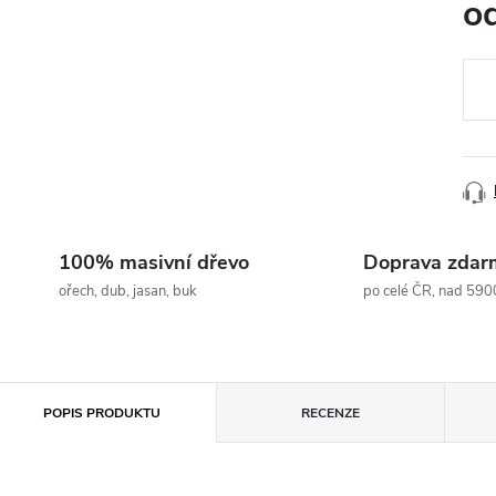
o
Měr
cena
100% masivní dřevo
Doprava zdar
ořech, dub, jasan, buk
po celé ČR, nad 590
POPIS PRODUKTU
RECENZE