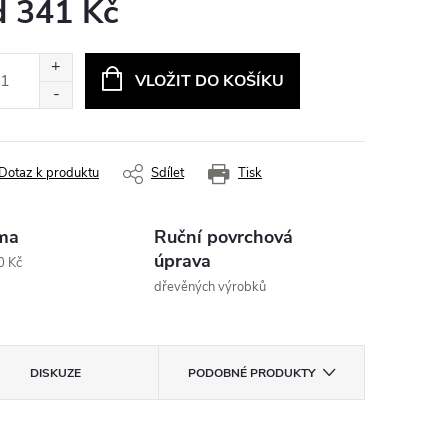
d
341 Kč
ná
:
VLOŽIT DO KOŠÍKU
Dotaz k produktu
Sdílet
Tisk
ma
Ruční povrchová
úprava
0 Kč
dřevěných výrobků
DISKUZE
PODOBNÉ PRODUKTY