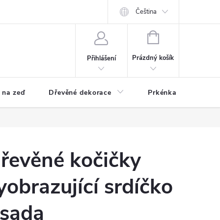
Čeština
NÁKUPNÍ
KOŠÍK
Prázdný košík
Přihlášení
 na zeď
Dřevěné dekorace
Prkénka a podtácky
řevěné kočičky
yobrazující srdíčko
 sada